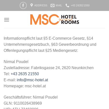
Zum
ADDRESS
MAIL
+43 263521550
Inhalt
springen
Informationspflicht laut §5 E-Commerce Gesetz, §14
Unternehmensgesetzbuch, §63 Gewerbeordnung und
Offenlegungspflicht laut §25 Mediengesetz:
Nirmal Poudel
Zustelladresse: Fabriksgasse 24, 2620 Neunkirchen
Tel:
+43 2635 21550
E-mail:
info@msc-hotel.at
Homepage: msc-hotel.at
Geschäftsführer: Nirmal Poudel
GLN: 9110026438969